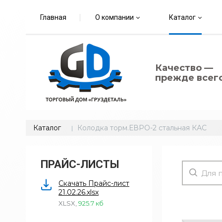
Главная
О компании
Каталог
Качество —
прежде всего
Каталог
Колодка торм.ЕВРО-2 стальная КАС
ПРАЙС-ЛИСТЫ
Скачать Прайс-лист
21.02.26.xlsx
XLSX
,
925.7 кб