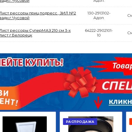
задн.г.Чусовой
Адоп.
Лист рессоры приц.подресс., ЗИЛ №2
130-2913102-
С
задн.г.Чусовой
Адоп.
Лист рессоры СуперМАЗ 210 см 3-х
64222-2902101-
С
лист.г.Белорецк
10
АКЦИЯ
РАСПРОДАЖА
ЫЙ
ДИСК СЦЕПЛЕНИЯ
КРУГ ПОВОРОТНЫЙ
ОР
ВЕДОМЫЙ КЛАССИК
10*12ОТВ., Д.102*86
GD 5ШТ/КОР
Г.КАЗАНЬ
2 422,40
29 668,20
Р
Р
В КОРЗИНУ
В КОРЗИНУ
РАСПРОДАЖА
АКЦИЯ