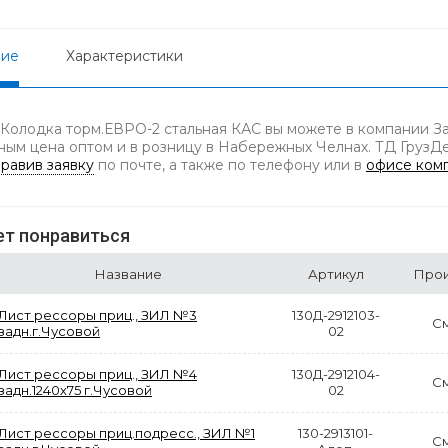
ние
Характеристики
 Колодка торм.ЕВРО-2 стальная КАС вы можете в компании За
ным цена оптом и в розницу в Набережных Челнах. ТД ГрузДет
равив заявку
по почте, а также по телефону
или в
офисе ком
т понравиться
Название
Артикул
Прои
Лист рессоры приц., ЗИЛ №3
130Д-2912103-
С
задн.г.Чусовой
02
Лист рессоры приц., ЗИЛ №4
130Д-2912104-
С
задн.1240х75 г.Чусовой
02
Лист рессоры приц.подресс., ЗИЛ №1
130-2913101-
С