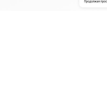
Продолжая прос
ЗАО "КАМРТИ"
ЕПК
К
ООО НПО
ПРАМО
Ура
"УНИВЕРСАЛ