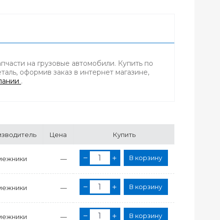
пчасти на грузовые автомобили. Купить по
аль, оформив заказ в интернет магазине,
пании
.
зводитель
Цена
Купить
В корзину
межники
—
В корзину
межники
—
В корзину
межники
—