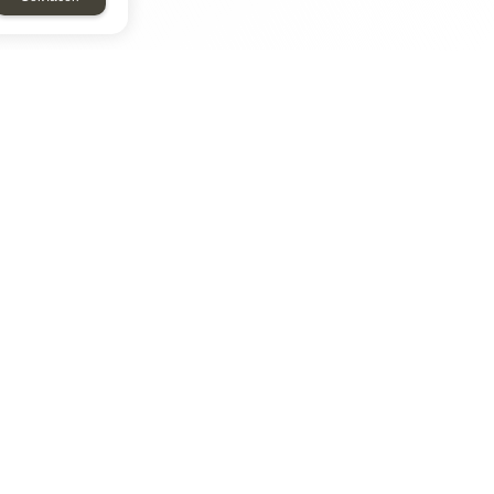
ТАР
ЭЛЕМЕНТ
Энергомаш
отрон
ДМР
ДЗВ