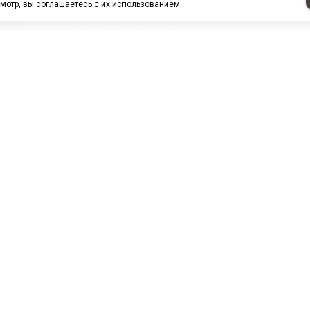
мотр, вы соглашаетесь с их использованием.
НАШИ ПАРТНЕРЫ
МЗ
Белтиз
ЭМИ г.Пенза
РОС
лАТИ
ООО "ЦТР"ТИМЕР"
ТД ГрузДеталь
Техн