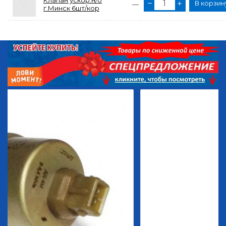
Клапан ускор.н/о
В корзин
—
г.Минск 6шт/кор