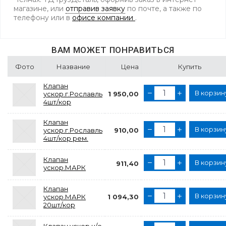
магазине, или
отправив заявку
по почте, а также по
телефону
или в
офисе компании
.
ВАМ МОЖЕТ ПОНРАВИТЬСЯ
Фото
Название
Цена
Купить
Клапан
В корзин
ускор.г.Рославль
1 950,00
4шт/кор
Клапан
В корзин
ускор.г.Рославль
910,00
4шт/кор рем.
Клапан
В корзин
911,40
ускор.МАРК
Клапан
В корзин
ускор.МАРК
1 094,30
20шт/кор