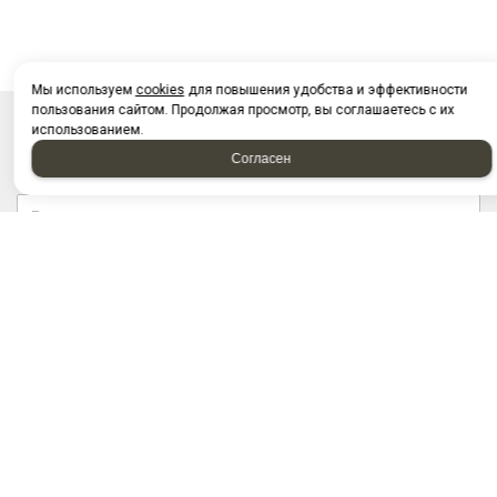
Мы используем
cookies
для повышения удобства и эффективности
пользования сайтом. Продолжая просмотр, вы соглашаетесь с их
использованием.
НАПИСАТЬ НАМ
Согласен
Отправляя форму, я соглашаюсь c
политикой
конфиденциальности
Отправляя форму, я даю согласие на
обработку
персональных данных