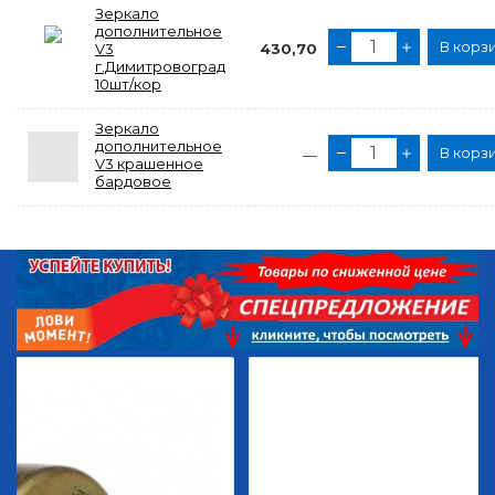
Зеркало
дополнительное
В корз
V3
430,70
г.Димитровоград
10шт/кор
Зеркало
дополнительное
В корз
—
V3 крашенное
бардовое