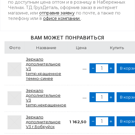
по доступным цена оптом и в розницу в Набережных
Челнах. ТД ГрузДеталь, оформив заказ в интернет
магазине, или
отправив заявку
по почте, а также по
телефону
или в
офисе компании
.
ВАМ МОЖЕТ ПОНРАВИТЬСЯ
Фото
Название
Цена
Купить
Зеркало
дополнительное
В корз
V3
—
temp.крашенное
темно-синее
Зеркало
дополнительное
В корз
—
V3
temp.некрашенное
Зеркало
В корз
дополнительное
1 162,50
V3 г.Бобруйск