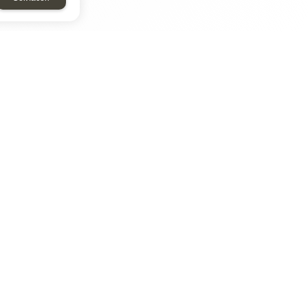
ТАР
ЭЛЕМЕНТ
Энергомаш
отрон
ДМР
ДЗВ