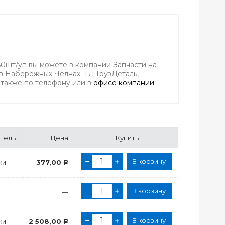
60шт/уп вы можете в компании Запчасти на
 в Набережных Челнах. ТД ГрузДеталь,
а также по телефону
или в
офисе компании
.
тель
Цена
Купить
В корзину
ки
377,00
Р
В корзину
—
В корзину
ки
2 508,00
Р