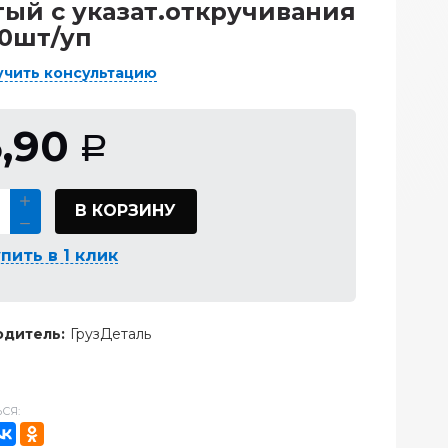
ый с указат.откручивания
0шт/уп
учить консультацию
5,90
Р
В КОРЗИНУ
пить в 1 клик
дитель:
ГрузДеталь
СЯ: