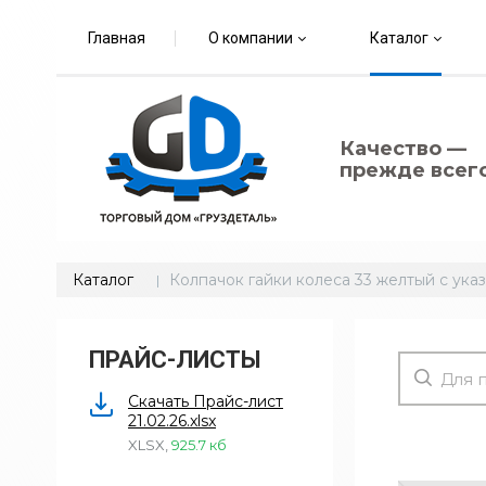
Главная
О компании
Каталог
Качество —
прежде всего
Каталог
Колпачок гайки колеса 33 желтый с ука
ПРАЙС-ЛИСТЫ
Скачать Прайс-лист
21.02.26.xlsx
XLSX
,
925.7 кб