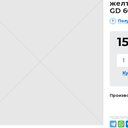
желт
GD 6
Пол
1
Ку
Произво
ПОДЕЛИТЬ