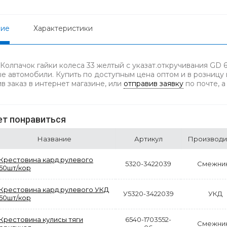
ние
Характеристики
 Колпачок гайки колеса 33 желтый с указат.откручивания GD 
ые автомобили. Купить по доступным цена оптом и в розницу
в заказ в интернет магазине, или
отправив заявку
по почте, 
т понравиться
Название
Артикул
Производи
Крестовина кард.рулевого
5320-3422039
Смежни
50шт/кор
Крестовина кард.рулевого УКД
У5320-3422039
УКД
50шт/кор
Крестовина кулисы тяги
6540-1703552-
Смежни