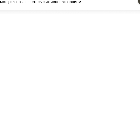
мотр, вы соглашаетесь с их использованием.
НАШИ ПАРТНЕРЫ
МЗ
Белтиз
ЭМИ г.Пенза
РОС
лАТИ
ООО "ЦТР"ТИМЕР"
ТД ГрузДеталь
Техн