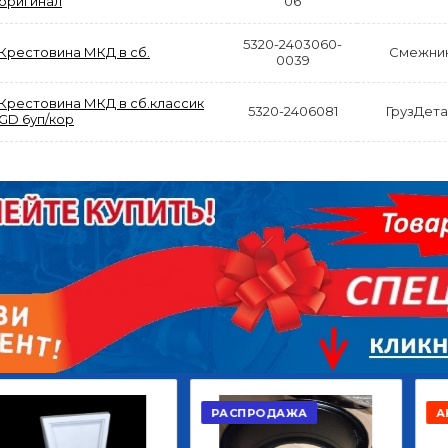
оригинал
06
5320-2403060-
Крестовина МКД в сб.
Смежни
0039
Крестовина МКД в сб.классик
5320-2406081
ГрузДета
GD 6уп/кор
АКЦИЯ
РАСПРОДАЖА
ЫЙ
ДИСК СЦЕПЛЕНИЯ
КРУГ ПОВОРОТНЫЙ
ОР
ВЕДОМЫЙ КЛАССИК
10*12ОТВ., Д.102*86
GD 5ШТ/КОР
Г.КАЗАНЬ
2 422,40
29 668,20
Р
Р
В КОРЗИНУ
В КОРЗИНУ
РАСПРОДАЖА
АКЦИЯ