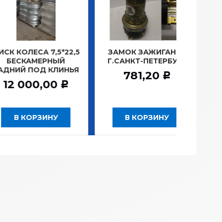
ЛЕСА 7,5*22,5
ЗАМОК ЗАЖИГАНИЯ
ЛАМПА
КАМЕРНЫЙ
Г.САНКТ-ПЕТЕРБУРГ
ПЛА
Й ПОД КЛИНЬЯ
1
781,20
Р
000,00
1
Р
 КОРЗИНУ
В КОРЗИНУ
В