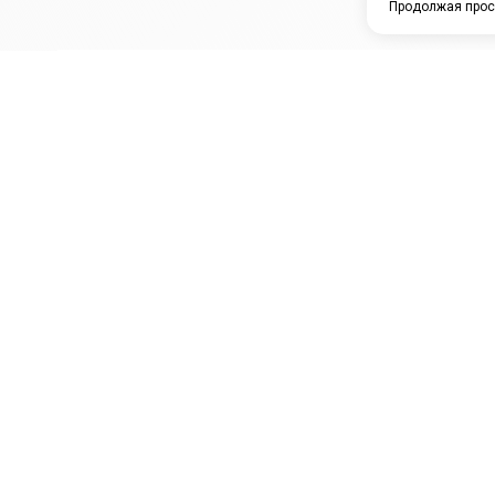
Продолжая прос
ЗАО "КАМРТИ"
ЕПК
К
ООО НПО
ПРАМО
Ура
"УНИВЕРСАЛ