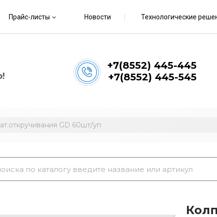
Прайс-листы
Новости
Технологические реше
+7(8552) 445-445
!
+7(8552) 445-545
зат.откручивания GD 60шт/уп
Колп