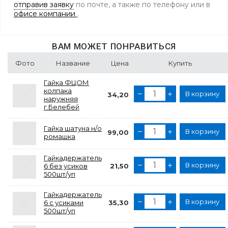
отправив заявку
по почте, а также по телефону
или в
офисе компании
.
ВАМ МОЖЕТ ПОНРАВИТЬСЯ
Фото
Название
Цена
Купить
Гайка ФЦОМ
колпака
В корзину
34,20
наружняя
г.Белебей
Гайка шатуна н/о
В корзину
99,00
ромашка
Гайкадержатель
В корзину
6 без усиков
21,50
500шт/уп
Гайкадержатель
В корзину
6 с усиками
35,30
500шт/уп