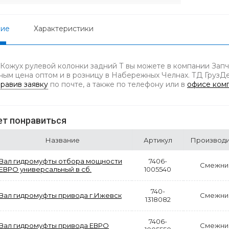
ние
Характеристики
 Кожух рулевой колонки задний Т вы можете в компании Запч
ным цена оптом и в розницу в Набережных Челнах. ТД ГрузДет
равив заявку
по почте, а также по телефону
или в
офисе ком
т понравиться
Название
Артикул
Производи
Вал гидромуфты отбора мощности
7406-
Смежни
ЕВРО универсальный в сб.
1005540
740-
Вал гидромуфты привода г.Ижевск
Смежни
1318082
7406-
Вал гидромуфты привода ЕВРО
Смежни