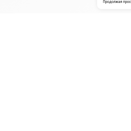
Продолжая прос
ЗАО "КАМРТИ"
ЕПК
К
ООО НПО
ПРАМО
Ура
"УНИВЕРСАЛ