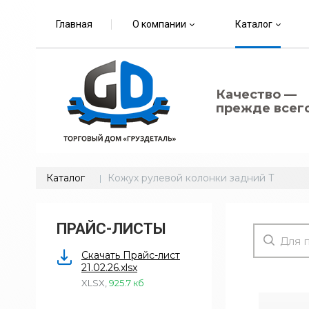
Главная
О компании
Каталог
Качество —
прежде всего
Каталог
Кожух рулевой колонки задний Т
ПРАЙС-ЛИСТЫ
Скачать Прайс-лист
21.02.26.xlsx
XLSX
,
925.7 кб