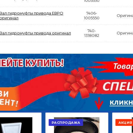
1005550
Вал гидромуфты привода ЕВРО
7406-
Оригин
оригинал
1005550
740-
Вал гидромуфты привода оригинал
Оригин
1318082
АКЦИЯ
РАСПРОДАЖА
ЫЙ
ДИСК СЦЕПЛЕНИЯ
КРУГ ПОВОРОТНЫЙ
ОР
ВЕДОМЫЙ КЛАССИК
10*12ОТВ., Д.102*86
GD 5ШТ/КОР
Г.КАЗАНЬ
2 422,40
29 668,20
Р
Р
В КОРЗИНУ
В КОРЗИНУ
РАСПРОДАЖА
АКЦИЯ