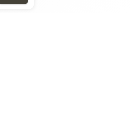
ТАР
ЭЛЕМЕНТ
Энергомаш
отрон
ДМР
ДЗВ