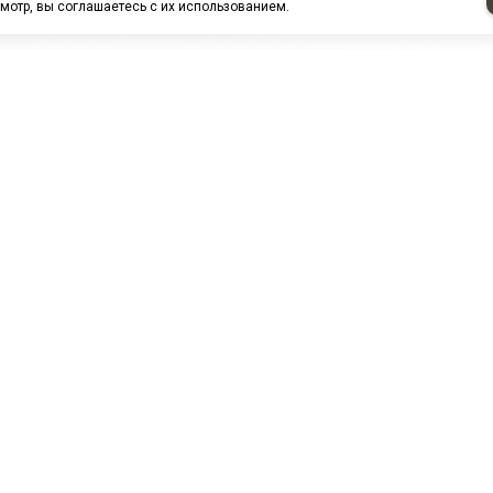
мотр, вы соглашаетесь с их использованием.
НАШИ ПАРТНЕРЫ
МЗ
Белтиз
ЭМИ г.Пенза
РОС
лАТИ
ООО "ЦТР"ТИМЕР"
ТД ГрузДеталь
Техн