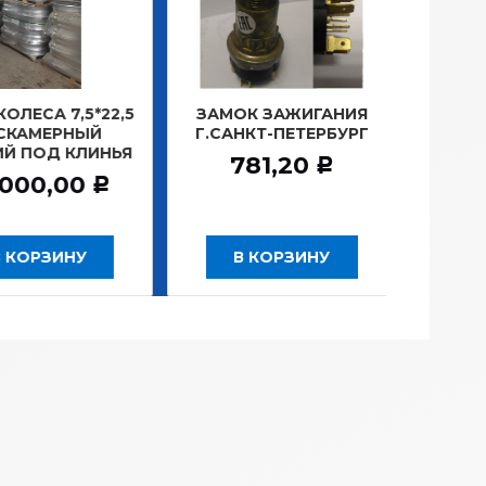
ЛЕСА 7,5*22,5
ЗАМОК ЗАЖИГАНИЯ
ЛАМПА
КАМЕРНЫЙ
Г.САНКТ-ПЕТЕРБУРГ
ПЛА
Й ПОД КЛИНЬЯ
1
781,20
Р
000,00
1
Р
 КОРЗИНУ
В КОРЗИНУ
В