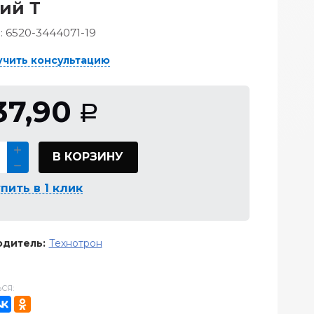
ий Т
:
6520-3444071-19
учить консультацию
37,90
Р
В КОРЗИНУ
пить в 1 клик
дитель:
Технотрон
СЯ: