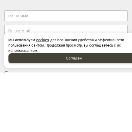
Мы используем
cookies
для повышения удобства и эффективности
пользования сайтом. Продолжая просмотр, вы соглашаетесь с их
использованием.
Согласен
Отправляя форму, я соглашаюсь c
политикой
конфиденциальности
Отправляя форму, я даю согласие на
обработку
персональных данных
2026 © “Запчасти на грузовые автомобили. Купить по