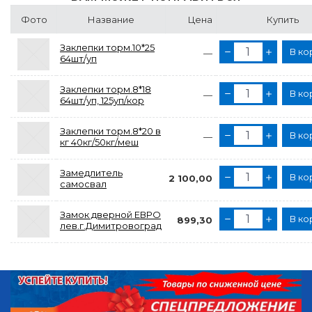
Фото
Название
Цена
Купить
Заклепки торм.10*25
В ко
—
64шт/уп
Заклепки торм.8*18
В ко
—
64шт/уп, 125уп/кор
Заклепки торм.8*20 в
В ко
—
кг 40кг/50кг/меш
Замедлитель
В ко
2 100,00
самосвал
Замок дверной ЕВРО
В ко
899,30
лев.г.Димитровоград