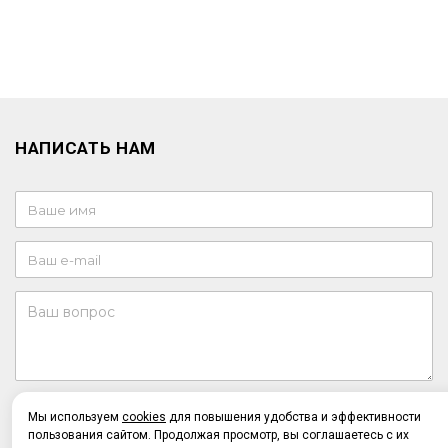
НАПИСАТЬ НАМ
Отправляя форму, я соглашаюсь c
политикой
Мы используем
cookies
для повышения удобства и эффективности
конфиденциальности
пользования сайтом. Продолжая просмотр, вы соглашаетесь с их
Отправляя форму, я даю согласие на
обработку