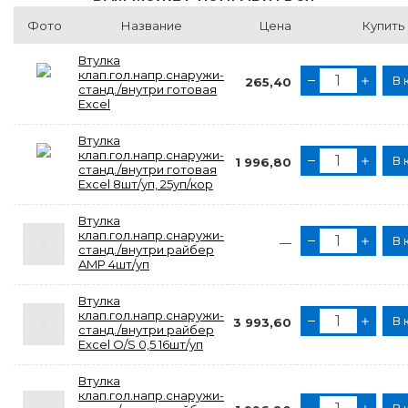
Фото
Название
Цена
Купить
Втулка
клап.гол.напр.снаружи-
В 
265,40
станд./внутри готовая
Excel
Втулка
клап.гол.напр.снаружи-
В 
1 996,80
станд./внутри готовая
Excel 8шт/уп, 25уп/кор
Втулка
клап.гол.напр.снаружи-
В 
—
станд./внутри райбер
AMP 4шт/уп
Втулка
клап.гол.напр.снаружи-
В 
3 993,60
станд./внутри райбер
Excel O/S 0,5 16шт/уп
Втулка
клап.гол.напр.снаружи-