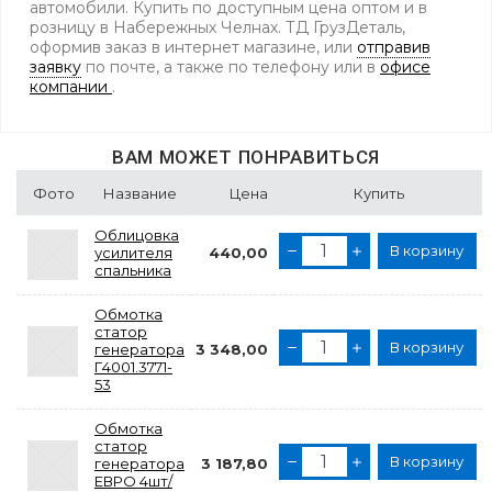
автомобили. Купить по доступным цена оптом и в
розницу в Набережных Челнах. ТД ГрузДеталь,
оформив заказ в интернет магазине, или
отправив
заявку
по почте, а также по телефону
или в
офисе
компании
.
ВАМ МОЖЕТ ПОНРАВИТЬСЯ
Фото
Название
Цена
Купить
Облицовка
В корзину
усилителя
440,00
спальника
Обмотка
статор
В корзину
генератора
3 348,00
Г4001.3771-
53
Обмотка
статор
В корзину
генератора
3 187,80
ЕВРО 4шт/