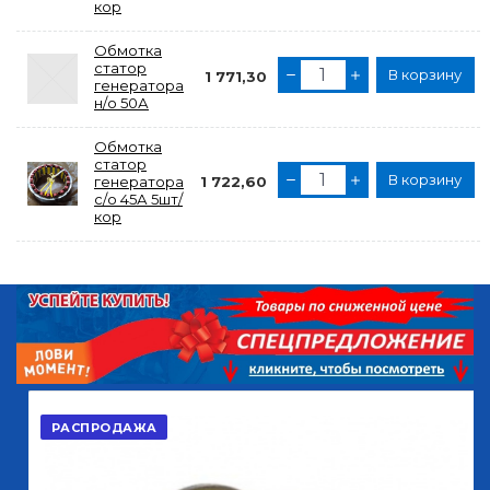
кор
Обмотка
статор
В корзину
1 771,30
генератора
н/о 50А
Обмотка
статор
В корзину
генератора
1 722,60
с/о 45А 5шт/
кор
РАСПРОДАЖА