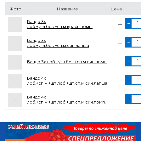
Фото
Название
Цена
Бандо 3х
—
лоб.+угл.бок.+сп.м.красн.помп.
Бандо 3х
—
лоб.+угл.бок.+сп.м.син.лапша
Бандо 3х лоб.+угл.бок.+сп.м.син.помп.
—
Бандо 4х
—
лоб.+сп.м.+шт.лоб.+шт.сп.м.син.лапша
Бандо 4х
—
лоб.+сп.м.+шт.лоб.+шт.сп.м.син.помп.