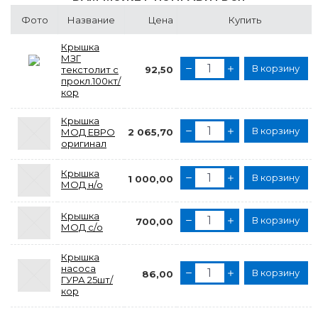
Фото
Название
Цена
Купить
Крышка
МЗГ
В корзину
текстолит с
92,50
прокл.100кт/
кор
Крышка
В корзину
МОД ЕВРО
2 065,70
оригинал
Крышка
В корзину
1 000,00
МОД н/о
Крышка
В корзину
700,00
МОД с/о
Крышка
насоса
В корзину
86,00
ГУРА 25шт/
кор