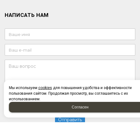
НАПИСАТЬ НАМ
Мы используем
cookies
для повышения удобства и эффективности
пользования сайтом. Продолжая просмотр, вы соглашаетесь с их
Отправляя форму, я соглашаюсь c
политикой
использованием.
конфиденциальности
Отправляя форму, я даю согласие на
обработку
Согласен
персональных данных