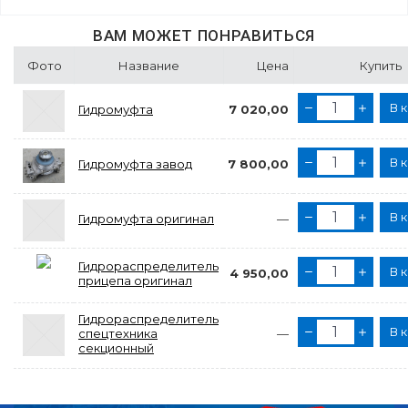
ВАМ МОЖЕТ ПОНРАВИТЬСЯ
Фото
Название
Цена
Купить
В 
Гидромуфта
7 020,00
В 
Гидромуфта завод
7 800,00
В 
Гидромуфта оригинал
—
Гидрораспределитель
В 
4 950,00
прицепа оригинал
Гидрораспределитель
В 
спецтехника
—
секционный