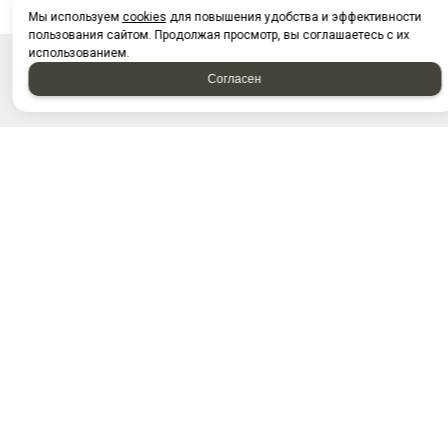
Мы используем
cookies
для повышения удобства и эффективности
пользования сайтом. Продолжая просмотр, вы соглашаетесь с их
использованием.
Согласен
НАПИСАТЬ НАМ
Отправляя форму, я соглашаюсь c
политикой
конфиденциальности
Отправляя форму, я даю согласие на
обработку
персональных данных