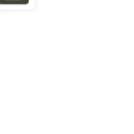
ТАР
ЭЛЕМЕНТ
Энергомаш
отрон
ДМР
ДЗВ