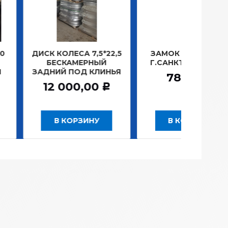
ОЛЕСА 7,5*22,5
ЗАМОК ЗАЖИГАНИЯ
ЛАМП
СКАМЕРНЫЙ
Г.САНКТ-ПЕТЕРБУРГ
ПЛ
Й ПОД КЛИНЬЯ
1
781,20
Р
 000,00
Р
 КОРЗИНУ
В КОРЗИНУ
В