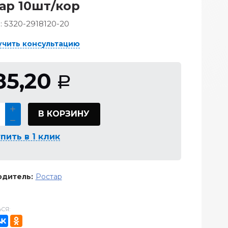
ар 10шт/кор
:
5320-2918120-20
учить консультацию
85,20
Р
В КОРЗИНУ
пить в 1 клик
дитель:
Ростар
СЯ: