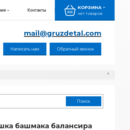
КОРЗИНА
ния
Контакты
нет товаров
mail@gruzdetal.com
Написать нам
Обратный звонок
ка башмака балансира