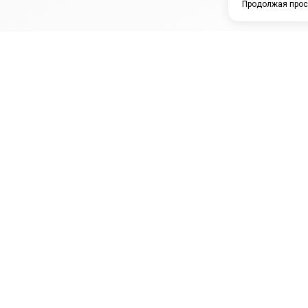
Продолжая прос
ЗАО "КАМРТИ"
ЕПК
К
ООО НПО
ПРАМО
Ура
"УНИВЕРСАЛ