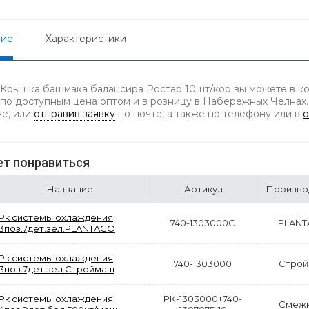
ние
Характеристики
 Крышка башмака балансира Ростар 10шт/кор вы можете в ко
 по доступным цена оптом и в розницу в Набережных Челнах.
не, или
отправив заявку
по почте, а также по телефону
или в
о
т понравиться
Название
Артикул
Произво
Рк системы охлаждения
740-1303000С
PLAN
3поз.7дет.зел.PLANTAGO
Рк системы охлаждения
740-1303000
Стро
3поз.7дет.зел.Строймаш
Рк системы охлаждения
РК-1303000+740-
Смеж