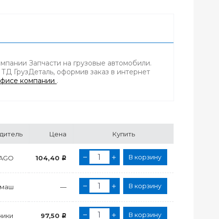
мпании Запчасти на грузовые автомобили.
 ТД ГрузДеталь, оформив заказ в интернет
фисе компании
.
дитель
Цена
Купить
В корзину
TAGO
104,40
Р
В корзину
ймаш
—
В корзину
ники
97,50
Р