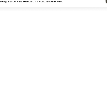
мотр, вы соглашаетесь с их использованием.
НАШИ ПАРТНЕРЫ
МЗ
Белтиз
ЭМИ г.Пенза
РОС
лАТИ
ООО "ЦТР"ТИМЕР"
ТД ГрузДеталь
Техн