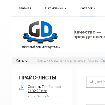
Главная
О компании
Каталог
Качество —
прежде всего
Каталог
Крышка башмака балансира Ростар 10
ПРАЙС-ЛИСТЫ
Скачать Прайс-лист
21.02.26.xlsx
XLSX
,
925.7 кб