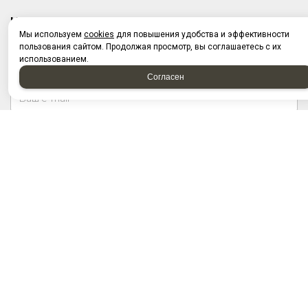
НАПИСАТЬ НАМ
Мы используем
cookies
для повышения удобства и эффективности
пользования сайтом. Продолжая просмотр, вы соглашаетесь с их
использованием.
Согласен
Отправляя форму, я соглашаюсь c
политикой
конфиденциальности
Отправляя форму, я даю согласие на
обработку
персональных данных