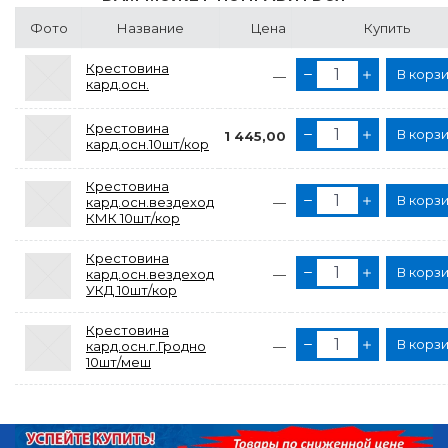
Фото
Название
Цена
Купить
Крестовина
В корз
—
кард.осн.
Крестовина
В корз
1 445,00
кард.осн.10шт/кор
Крестовина
В корз
кард.осн.вездеход
—
КМК 10шт/кор
Крестовина
В корз
кард.осн.вездеход
—
УКД 10шт/кор
Крестовина
В корз
кард.осн.г.Гродно
—
10шт/меш