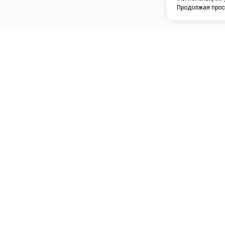
Продолжая прос
ЗАО "КАМРТИ"
ЕПК
К
ООО НПО
ПРАМО
Ура
"УНИВЕРСАЛ