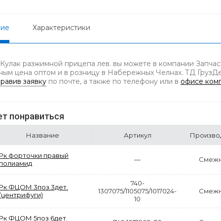
ние
Характеристики
 Кулак разжимной прицепа лев. вы можете в компании Запчас
ным цена оптом и в розницу в Набережных Челнах. ТД ГрузДет
равив заявку
по почте, а также по телефону
или в
офисе ком
т понравиться
Название
Артикул
Произво
Рк форточки правый
—
Смежн
полиамид
740-
Рк ФЦОМ 3поз.3дет.
1307075/1105075/1017024-
Смежн
(центрифуги)
10
Рк ФЦОМ 5поз.6дет.