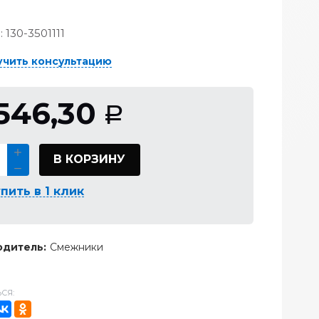
:
130-3501111
учить консультацию
 546,30
Р
В КОРЗИНУ
пить в 1 клик
дитель:
Смежники
СЯ: