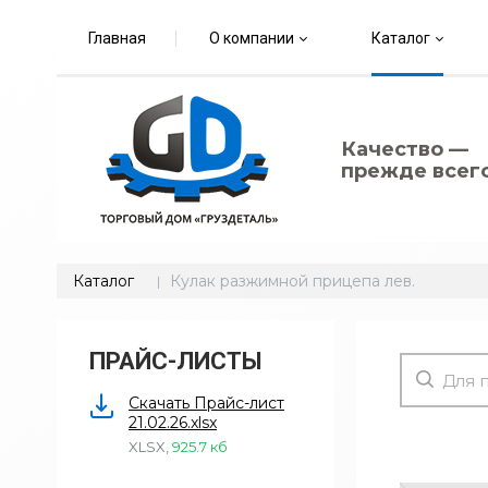
Главная
О компании
Каталог
Качество —
прежде всего
Каталог
Кулак разжимной прицепа лев.
ПРАЙС-ЛИСТЫ
Скачать Прайс-лист
21.02.26.xlsx
XLSX
,
925.7 кб