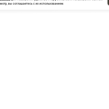
мотр, вы соглашаетесь с их использованием.
НАШИ ПАРТНЕРЫ
МЗ
Белтиз
ЭМИ г.Пенза
РОС
лАТИ
ООО "ЦТР"ТИМЕР"
ТД ГрузДеталь
Техн