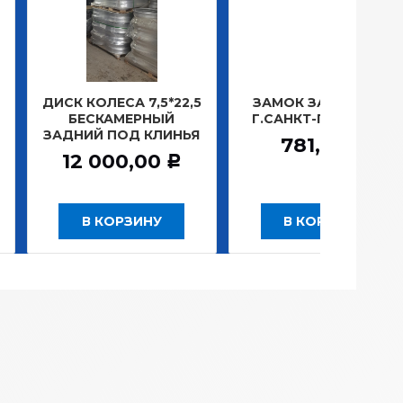
ОЛЕСА 7,5*22,5
ЗАМОК ЗАЖИГАНИЯ
ЛАМП
СКАМЕРНЫЙ
Г.САНКТ-ПЕТЕРБУРГ
ПЛ
Й ПОД КЛИНЬЯ
1
781,20
Р
 000,00
Р
 КОРЗИНУ
В КОРЗИНУ
В