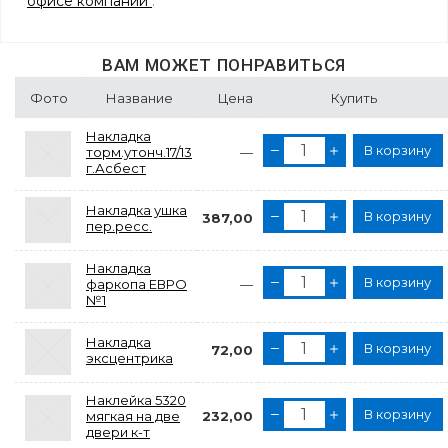
офисе компании
.
ВАМ МОЖЕТ ПОНРАВИТЬСЯ
Фото
Название
Цена
Купить
Накладка
В корзину
торм.утонч.17/13
—
г.Асбест
Накладка ушка
В корзину
387,00
пер.ресс.
Накладка
В корзину
фаркопа ЕВРО
—
№1
Накладка
В корзину
72,00
эксцентрика
Наклейка 5320
В корзину
мягкая на две
232,00
двери к-т