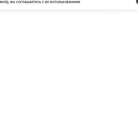
мотр, вы соглашаетесь с их использованием.
НАШИ ПАРТНЕРЫ
МЗ
Белтиз
ЭМИ г.Пенза
РОС
лАТИ
ООО "ЦТР"ТИМЕР"
ТД ГрузДеталь
Техн