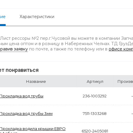
ние
Характеристики
 Лист рессоры №2 пер.г.Чусовой вы можете в компании Запча
ным цена оптом и в розницу в Набережных Челнах. ТД ГрузДет
равив заявку
по почте, а также по телефону
или в
офисе ком
т понравиться
Название
Артикул
Произв
Прокладка вод.трубы
236-1003292
Прокладка вод.трубы 3мм
7511-1303268
Прокладка водила крышки ЕВРО
6520-2405081