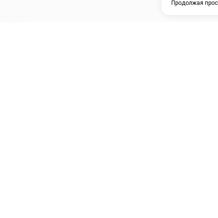
Продолжая прос
ЗАО "КАМРТИ"
ЕПК
К
ООО НПО
ПРАМО
Ура
"УНИВЕРСАЛ