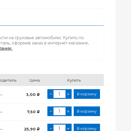
сти на грузовые автомобили. Купить по
аль, оформив заказ в интернет магазине,
пании
.
одитель
Цена
Купить
В корзину
—
3,00
Р
В корзину
—
7,50
Р
В корзину
—
25,90
Р