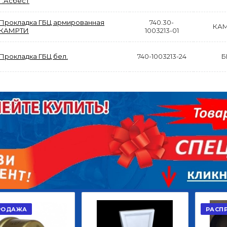
г.Асбест
Прокладка ГБЦ армированная
740.30-
КА
КАМРТИ
1003213-01
Прокладка ГБЦ бел.
740-1003213-24
Б
АКЦИЯ
РАСПРОДАЖА
ЫЙ
ДИСК СЦЕПЛЕНИЯ
КРУГ ПОВОРОТНЫЙ
ОР
ВЕДОМЫЙ КЛАССИК
10*12ОТВ., Д.102*86
GD 5ШТ/КОР
Г.КАЗАНЬ
2 422,40
29 668,20
Р
Р
В КОРЗИНУ
В КОРЗИНУ
А
РАСПРОДАЖ