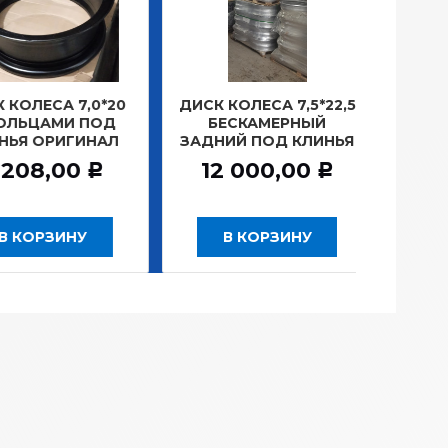
СА 7,0*20
ДИСК КОЛЕСА 7,5*22,5
ЗАМОК З
АМИ ПОД
БЕСКАМЕРНЫЙ
Г.САНКТ-
ОРИГИНАЛ
ЗАДНИЙ ПОД КЛИНЬЯ
781,
,00
12 000,00
Р
Р
РЗИНУ
В КОРЗИНУ
В КО