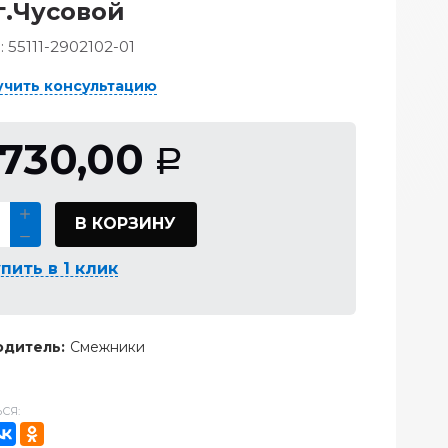
г.Чусовой
:
55111-2902102-01
учить консультацию
 730,00
Р
В КОРЗИНУ
пить в 1 клик
дитель:
Смежники
СЯ: