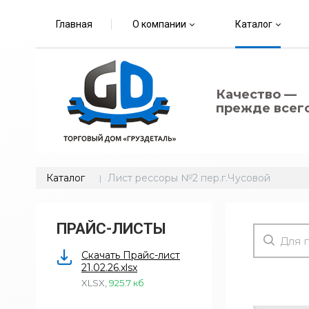
Главная
О компании
Каталог
Качество —
прежде всего
Каталог
Лист рессоры №2 пер.г.Чусовой
ПРАЙС-ЛИСТЫ
Скачать Прайс-лист
21.02.26.xlsx
XLSX
,
925.7 кб