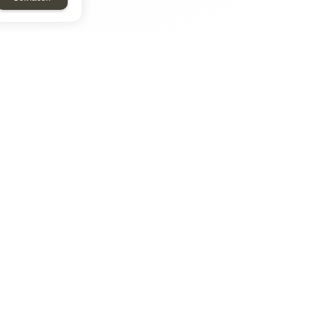
ТАР
ЭЛЕМЕНТ
Энергомаш
отрон
ДМР
ДЗВ