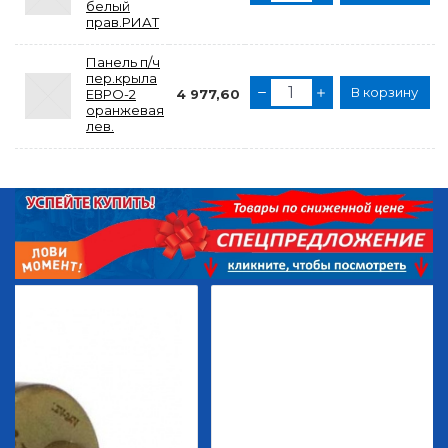
белый
прав.РИАТ
Панель п/ч
пер.крыла
В корзину
ЕВРО-2
4 977,60
оранжевая
лев.