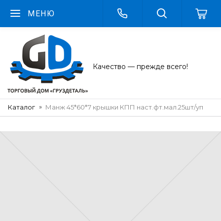
МЕНЮ
Качество — прежде всего!
Каталог
Манж 45*60*7 крышки КПП наст.фт.мал.25шт/уп