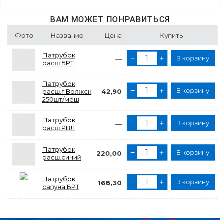
ВАМ МОЖЕТ ПОНРАВИТЬСЯ
Фото
Название
Цена
Купить
Патрубок
В корзину
—
расш.БРТ
Патрубок
В корзину
расш.г.Волжск
42,90
250шт/меш
Патрубок
В корзину
—
расш.РВЛ
Патрубок
В корзину
220,00
расш.синий
Патрубок
В корзину
168,30
сапуна БРТ