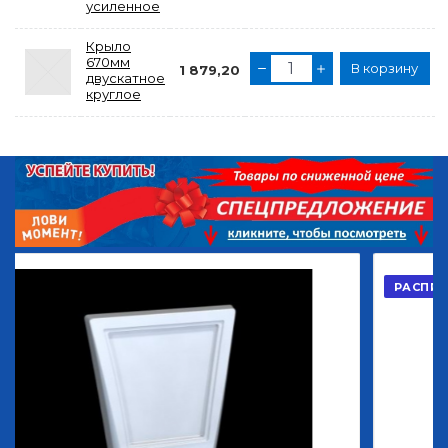
усиленное
Крыло
670мм
В корзину
1 879,20
двускатное
круглое
РАСПРОДАЖА