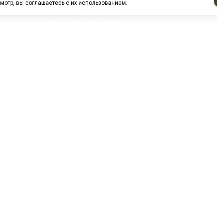
мотр, вы соглашаетесь с их использованием.
НАШИ ПАРТНЕРЫ
МЗ
Белтиз
ЭМИ г.Пенза
РОС
лАТИ
ООО "ЦТР"ТИМЕР"
ТД ГрузДеталь
Техн