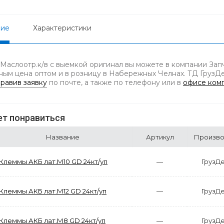
ние
Характеристики
 Маслоотр.к/в с выемкой оригинал вы можете в компании Запч
ным цена оптом и в розницу в Набережных Челнах. ТД ГрузДет
равив заявку
по почте, а также по телефону
или в
офисе ком
т понравиться
Название
Артикул
Произво
Клеммы АКБ лат.М10 GD 24кт/уп
—
ГрузД
Клеммы АКБ лат.М12 GD 24кт/уп
—
ГрузД
Клеммы АКБ лат.М8 GD 24кт/уп
—
ГрузД