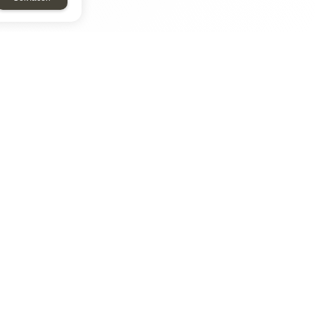
ТАР
ЭЛЕМЕНТ
Энергомаш
отрон
ДМР
ДЗВ