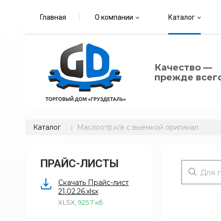
Главная
О компании
Каталог
Качество —
прежде всего
Каталог
Маслоотр.к/в с выемкой оригинал
ПРАЙС-ЛИСТЫ
Скачать Прайс-лист
21.02.26.xlsx
XLSX
,
925.7 кб