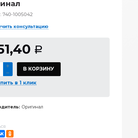
гинал
:
740-1005042
учить консультацию
51,40
Р
В КОРЗИНУ
пить в 1 клик
дитель:
Оригинал
СЯ: