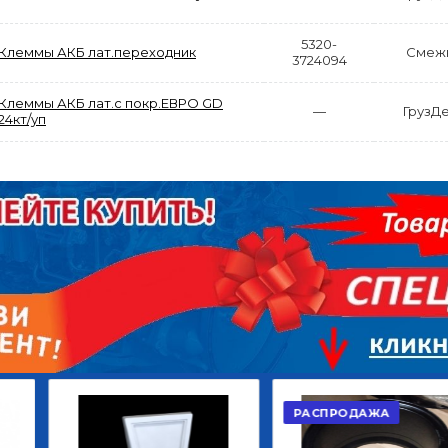
5320-
Клеммы АКБ лат.переходник
Смеж
3724094
Клеммы АКБ лат.с покр.ЕВРО GD
—
ГрузД
24кт/уп
АКЦИЯ
РАСПРОДАЖА
ЫЙ
ДИСК СЦЕПЛЕНИЯ
КРУГ ПОВОРОТНЫЙ
ОР
ВЕДОМЫЙ КЛАССИК
10*12ОТВ., Д.102*86
GD 5ШТ/КОР
Г.КАЗАНЬ
2 422,40
29 668,20
Р
Р
В КОРЗИНУ
В КОРЗИНУ
РАСПРОДАЖА
АКЦИЯ