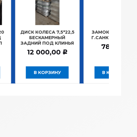
ОЛЕСА 7,5*22,5
ЗАМОК ЗАЖИГАНИЯ
ЛАМП
СКАМЕРНЫЙ
Г.САНКТ-ПЕТЕРБУРГ
ПЛ
Й ПОД КЛИНЬЯ
781,20
Р
 000,00
Р
 КОРЗИНУ
В КОРЗИНУ