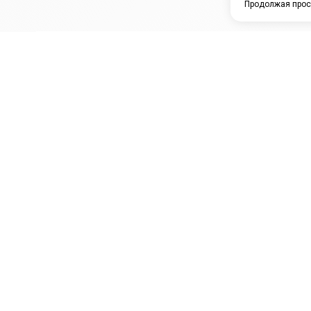
Продолжая прос
ЗАО "КАМРТИ"
ЕПК
К
ООО НПО
ПРАМО
Ура
"УНИВЕРСАЛ