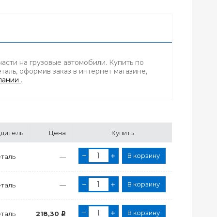
асти на грузовые автомобили. Купить по
аль, оформив заказ в интернет магазине,
пании
.
дитель
Цена
Купить
В корзину
еталь
—
В корзину
еталь
—
В корзину
еталь
218,30
Р