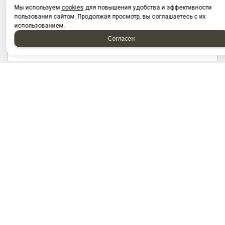
Мы используем
cookies
для повышения удобства и эффективности
пользования сайтом. Продолжая просмотр, вы соглашаетесь с их
использованием.
Согласен
Отправляя форму, я соглашаюсь c
политикой
конфиденциальности
Отправляя форму, я даю согласие на
обработку
персональных данных
2026 © “Запчасти на грузовые автомобили. Купить по