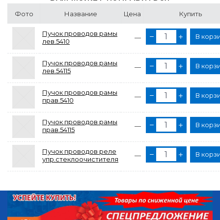
Фото
Название
Цена
Купить
Пучок проводов рамы
В корз
—
лев.5410
Пучок проводов рамы
В корз
—
лев.54115
Пучок проводов рамы
В корз
—
прав.5410
Пучок проводов рамы
В корз
—
прав.54115
Пучок проводов реле
В корз
—
упр.стеклоочистителя