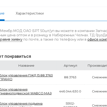
ние
Характеристики
 Мембр.МОД ОАО БРТ 50шт/уп вы можете в компании Запчаст
ным цена оптом и в розницу в Набережных Челнах. ТД ГрузДет
равив заявку
по почте, а также по телефону
или в
офисе ком
т понравиться
Название
Артикул
Производи
Блок управления ПЖД 15 88.3763
88.3763
Смежник
ПРАМО
Блок управления
446.044.630.0
Смежник
пневмоподвеской WABCO МАЗ
Блок управления подъема
55102-
Смежник