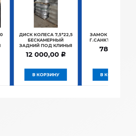
ОЛЕСА 7,5*22,5
ЗАМОК ЗАЖИГАНИЯ
ЛАМП
СКАМЕРНЫЙ
Г.САНКТ-ПЕТЕРБУРГ
ПЛ
Й ПОД КЛИНЬЯ
1
781,20
Р
 000,00
Р
 КОРЗИНУ
В КОРЗИНУ
В