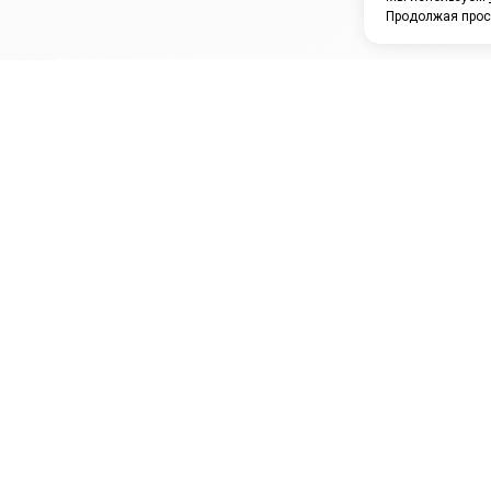
Продолжая прос
ЗАО "КАМРТИ"
ЕПК
К
ООО НПО
ПРАМО
Ура
"УНИВЕРСАЛ