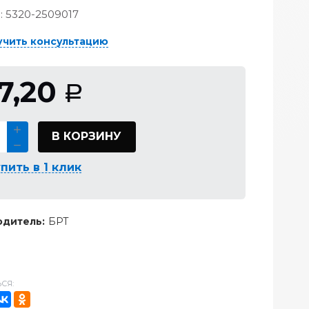
:
5320-2509017
учить консультацию
17,20
Р
В КОРЗИНУ
пить в 1 клик
дитель:
БРТ
СЯ: