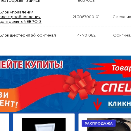
платформы г.Заинск
8607003
Блок управления
электрообновления
21.3867000-01
Смежник
центральный ЕВРО-3
Блок шестерня з/х оригинал
14-1701082
Оригина
АКЦИЯ
РАСПРОДАЖА
ЫЙ
ДИСК СЦЕПЛЕНИЯ
КРУГ ПОВОРОТНЫЙ
ОР
ВЕДОМЫЙ КЛАССИК
10*12ОТВ., Д.102*86
GD 5ШТ/КОР
Г.КАЗАНЬ
2 422,40
29 668,20
Р
Р
В КОРЗИНУ
В КОРЗИНУ
РАСПРОДАЖА
АКЦИЯ