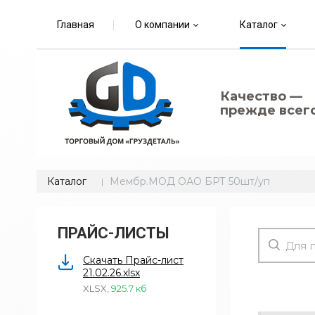
Главная
О компании
Каталог
Качество —
прежде всего
Каталог
Мембр.МОД ОАО БРТ 50шт/уп
ПРАЙС-ЛИСТЫ
Скачать Прайс-лист
21.02.26.xlsx
XLSX
,
925.7 кб