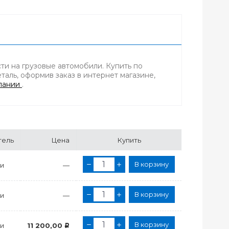
и на грузовые автомобили. Купить по
аль, оформив заказ в интернет магазине,
пании
.
тель
Цена
Купить
В корзину
и
—
В корзину
и
—
В корзину
и
11 200,00
Р