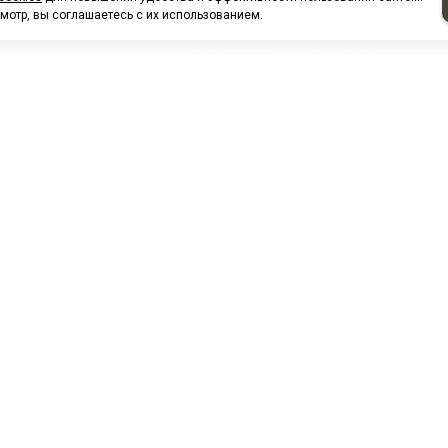
мотр, вы соглашаетесь с их использованием.
НАШИ ПАРТНЕРЫ
МЗ
Белтиз
ЭМИ г.Пенза
РОС
лАТИ
ООО "ЦТР"ТИМЕР"
ТД ГрузДеталь
Техн