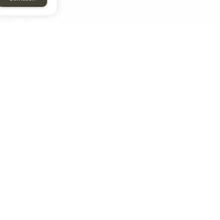
ТАР
ЭЛЕМЕНТ
Энергомаш
отрон
ДМР
ДЗВ