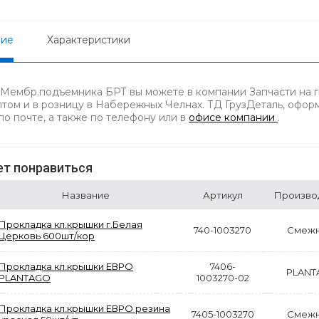
ние
Характеристики
 Мембр.подъемника БРТ вы можете в компании Запчасти на г
птом и в розницу в Набережных Челнах. ТД ГрузДеталь, оформ
по почте, а также по телефону
или в
офисе компании
.
т понравиться
Название
Артикул
Произво
Прокладка кл.крышки г.Белая
740-1003270
Смежн
Церковь 600шт/кор
Прокладка кл.крышки ЕВРО
7406-
PLANT
PLANTAGO
1003270-02
Прокладка кл.крышки ЕВРО резина
7405-1003270
Смежн