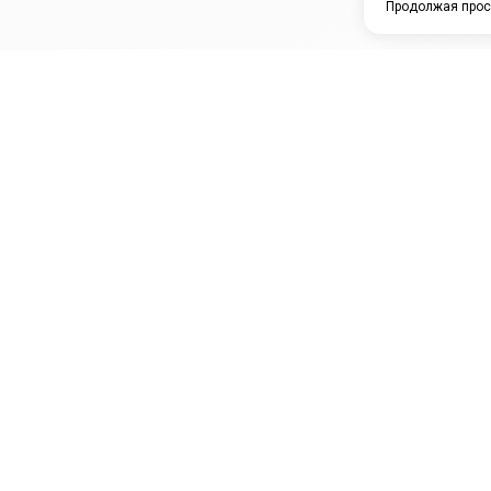
Продолжая прос
ЗАО "КАМРТИ"
ЕПК
К
ООО НПО
ПРАМО
Ура
"УНИВЕРСАЛ