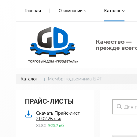
Главная
О компании
Каталог
Качество —
прежде всего
Каталог
Мембр.подъемника БРТ
ПРАЙС-ЛИСТЫ
Скачать Прайс-лист
21.02.26.xlsx
XLSX
,
925.7 кб