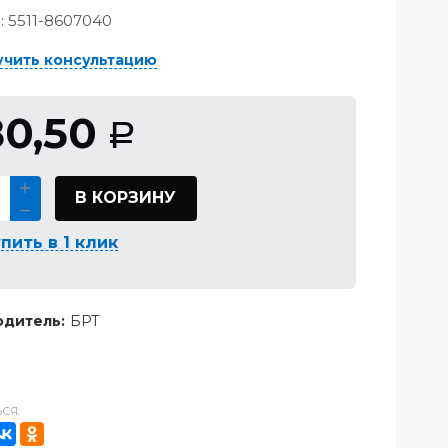
:
5511-8607040
учить консультацию
80,50
Р
В КОРЗИНУ
пить в 1 клик
дитель:
БРТ
СЯ: