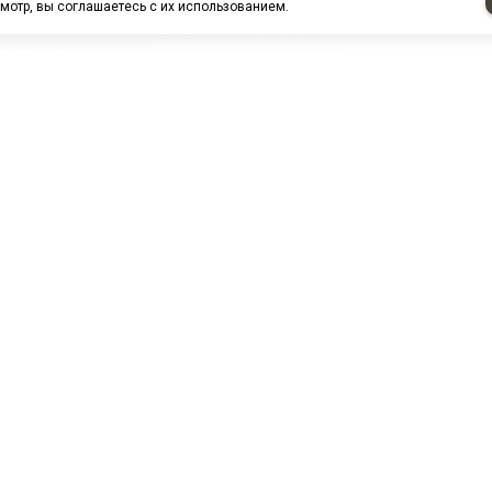
мотр, вы соглашаетесь с их использованием.
НАШИ ПАРТНЕРЫ
МЗ
Белтиз
ЭМИ г.Пенза
РОС
лАТИ
ООО "ЦТР"ТИМЕР"
ТД ГрузДеталь
Техн