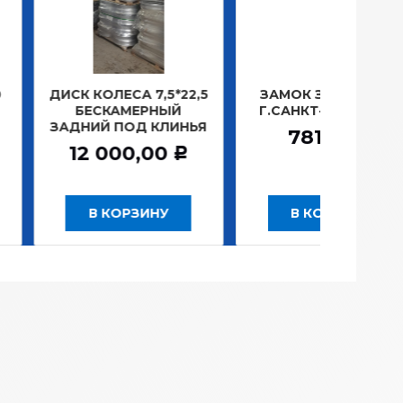
ОЛЕСА 7,5*22,5
ЗАМОК ЗАЖИГАНИЯ
ЛАМП
СКАМЕРНЫЙ
Г.САНКТ-ПЕТЕРБУРГ
ПЛА
Й ПОД КЛИНЬЯ
1
781,20
Р
000,00
Р
 КОРЗИНУ
В КОРЗИНУ
В