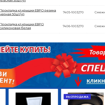
красная 50шт/уп
Прокладка кл.крышки ЕВРО резина
7405-1003270
Смежн
черная 50шт/уп
Прокладка кл.крышки ЕВРО
7406-1003270
Смежн
силиконовая белая
АКЦИЯ
РАСПРОДАЖА
ЫЙ
ДИСК СЦЕПЛЕНИЯ
КРУГ ПОВОРОТНЫЙ
ОР
ВЕДОМЫЙ КЛАССИК
10*12ОТВ., Д.102*86
GD 5ШТ/КОР
Г.КАЗАНЬ
2 422,40
29 668,20
Р
Р
В КОРЗИНУ
В КОРЗИНУ
РАСПРОДАЖА
АКЦИЯ