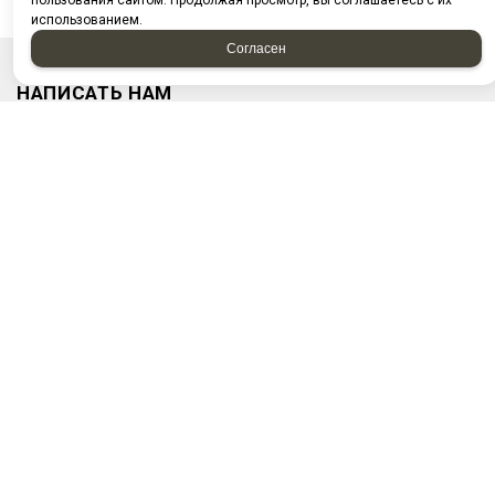
пользования сайтом. Продолжая просмотр, вы соглашаетесь с их
использованием.
Согласен
НАПИСАТЬ НАМ
Отправляя форму, я соглашаюсь c
политикой
конфиденциальности
Отправляя форму, я даю согласие на
обработку
персональных данных