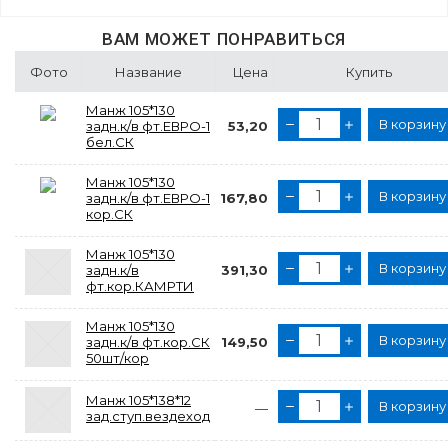
ВАМ МОЖЕТ ПОНРАВИТЬСЯ
Фото
Название
Цена
Купить
Манж 105*130
В корзину
задн.к/в фт.ЕВРО-1
53,20
бел.СК
Манж 105*130
В корзину
задн.к/в фт.ЕВРО-1
167,80
кор.СК
Манж 105*130
В корзину
задн.к/в
391,30
фт.кор.КАМРТИ
Манж 105*130
В корзину
задн.к/в фт.кор.СК
149,50
50шт/кор
Манж 105*138*12
В корзину
—
зад.ступ.вездеход