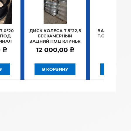
КОЛЕСА 7,5*22,5
ЗАМОК ЗАЖИГАНИЯ
ЛАМП
СКАМЕРНЫЙ
Г.САНКТ-ПЕТЕРБУРГ
ПЛ
ИЙ ПОД КЛИНЬЯ
781,20
Р
 000,00
Р
В КОРЗИНУ
В КОРЗИНУ