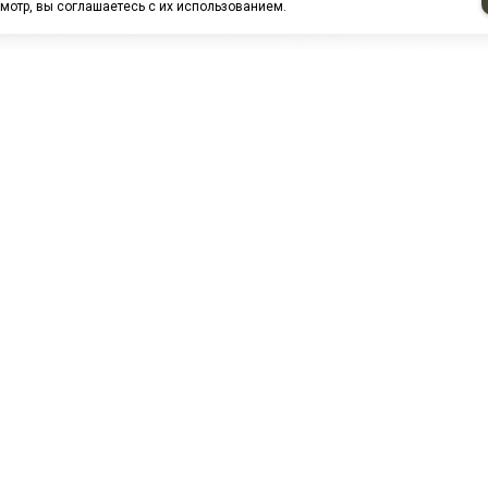
мотр, вы соглашаетесь с их использованием.
НАШИ ПАРТНЕРЫ
МЗ
Белтиз
ЭМИ г.Пенза
РОС
лАТИ
ООО "ЦТР"ТИМЕР"
ТД ГрузДеталь
Техн