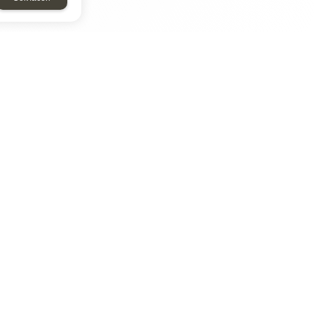
ТАР
ЭЛЕМЕНТ
Энергомаш
отрон
ДМР
ДЗВ