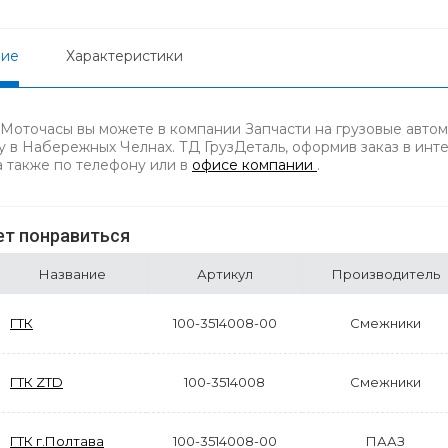
ние
Характеристики
 Моточасы вы можете в компании Запчасти на грузовые автом
у в Набережных Челнах. ТД ГрузДеталь, оформив заказ в инт
 а также по телефону
или в
офисе компании
.
т понравиться
Название
Артикул
Производитель
ГТК
100-3514008-00
Смежники
ГТК ZTD
100-3514008
Смежники
ГТК г.Полтава
100-3514008-00
ПААЗ