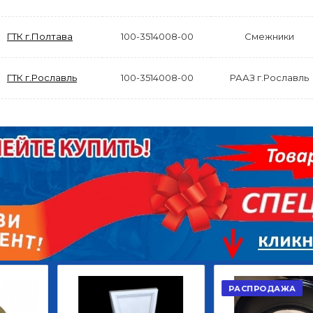
ГТК г.Полтава
100-3514008-00
Смежники
ГТК г.Рославль
100-3514008-00
РААЗ г.Рославль
АКЦИЯ
РАСПРОДАЖА
ЫЙ
ДИСК СЦЕПЛЕНИЯ
КРУГ ПОВОРОТНЫЙ
ОР
ВЕДОМЫЙ КЛАССИК
10*12ОТВ., Д.102*86
GD 5ШТ/КОР
Г.КАЗАНЬ
2 422,40
29 668,20
Р
Р
В КОРЗИНУ
В КОРЗИНУ
РАСПРОДАЖА
АКЦИЯ