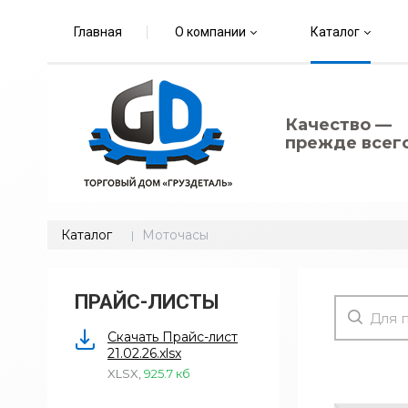
Главная
О компании
Каталог
Качество —
прежде всего
Каталог
Моточасы
ПРАЙС-ЛИСТЫ
Скачать Прайс-лист
21.02.26.xlsx
XLSX
,
925.7 кб