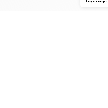
Продолжая прос
ЗАО "КАМРТИ"
ЕПК
К
ООО НПО
ПРАМО
Ура
"УНИВЕРСАЛ