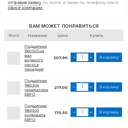
отправив заявку
по почте, а также по телефону
или в
офисе компании
.
ВАМ МОЖЕТ ПОНРАВИТЬСЯ
Фото
Название
Цена
Купить
Подшипник
1160305 на
вал
В корзину
207,90
водяного
насоса
передний
Подшипник
1180304
В корзину
217,00
генератора
ЕВРО
Подшипник
1180305
В корзину
170,50
коленвала
ЕВРО