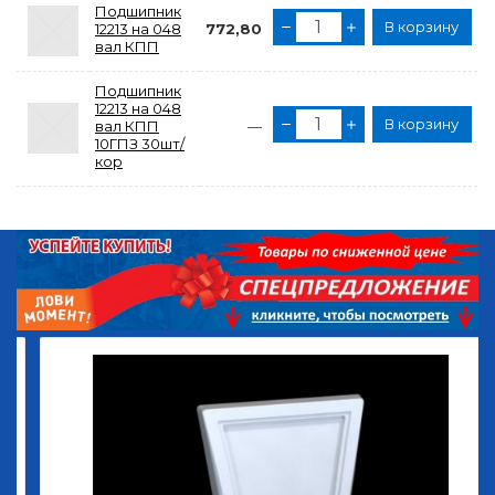
Подшипник
В корзину
12213 на 048
772,80
вал КПП
Подшипник
12213 на 048
В корзину
вал КПП
—
10ГПЗ 30шт/
кор