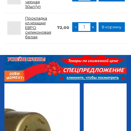
черная
50шт/уп
Прокладка
кл.крышки
В корзину
ЕВРО
72,00
силиконовая
белая