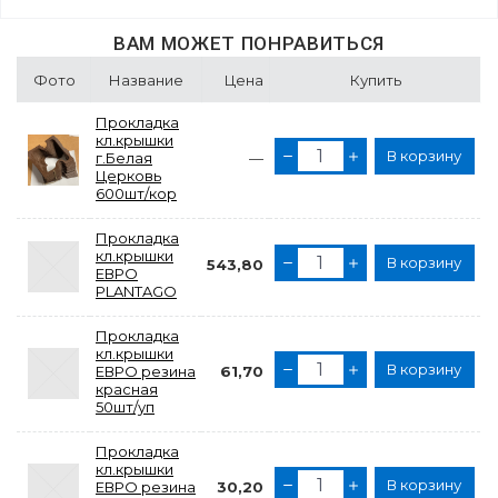
ВАМ МОЖЕТ ПОНРАВИТЬСЯ
Фото
Название
Цена
Купить
Прокладка
кл.крышки
В корзину
г.Белая
—
Церковь
600шт/кор
Прокладка
кл.крышки
В корзину
543,80
ЕВРО
PLANTAGO
Прокладка
кл.крышки
В корзину
ЕВРО резина
61,70
красная
50шт/уп
Прокладка
кл.крышки
В корзину
ЕВРО резина
30,20