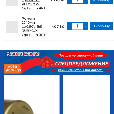
Lp/2188Li С
626,60
RUBYCON
Optimum ЯРТ
Ремень
2240мм
В корзину
Lp/2197Li В(Б)
407,30
RUBYCON
Optimum ЯРТ