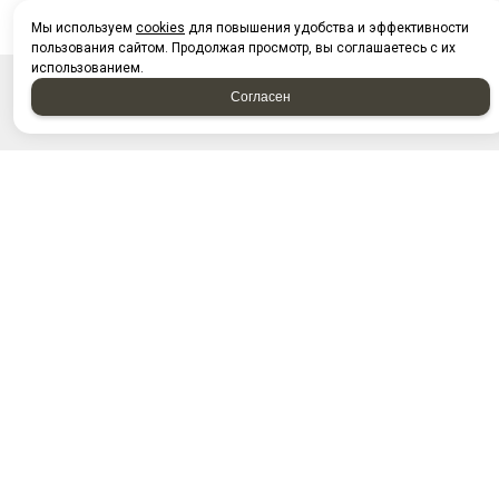
Мы используем
cookies
для повышения удобства и эффективности
пользования сайтом. Продолжая просмотр, вы соглашаетесь с их
использованием.
Согласен
НАПИСАТЬ НАМ
Отправляя форму, я соглашаюсь c
политикой
конфиденциальности
Отправляя форму, я даю согласие на
обработку
персональных данных