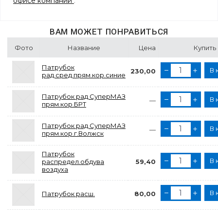
офисе компании
.
ВАМ МОЖЕТ ПОНРАВИТЬСЯ
Фото
Название
Цена
Купить
Патрубок
В 
230,00
рад.сред.прям.кор.синие
Патрубок рад.СуперМАЗ
В 
—
прям.кор.БРТ
Патрубок рад.СуперМАЗ
В 
—
прям.кор.г.Волжск
Патрубок
В 
распредел.обдува
59,40
воздуха
В 
Патрубок расш.
80,00