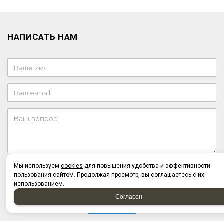
НАПИСАТЬ НАМ
Мы используем
Отправляя форму, я соглашаюсь c
cookies
для повышения удобства и эффективности
политикой
конфиденциальности
пользования сайтом. Продолжая просмотр, вы соглашаетесь с их
Отправляя форму, я даю согласие на
обработку
использованием.
персональных данных
Согласен