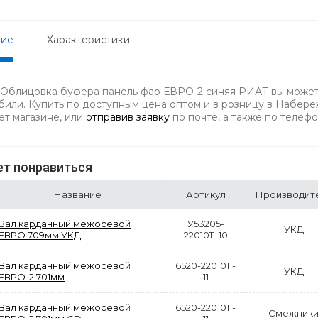
ние
Характеристики
 Облицовка буфера панель фар ЕВРО-2 синяя РИАТ вы можете
били. Купить по доступным цена оптом и в розницу в Набереж
ет магазине, или
отправив заявку
по почте, а также по телеф
т понравиться
Название
Артикул
Производит
Вал карданный межосевой
У53205-
УКД
ЕВРО 709мм УКД
2201011-10
Вал карданный межосевой
6520-2201011-
УКД
ЕВРО-2 701мм
11
Вал карданный межосевой
6520-2201011-
Смежник