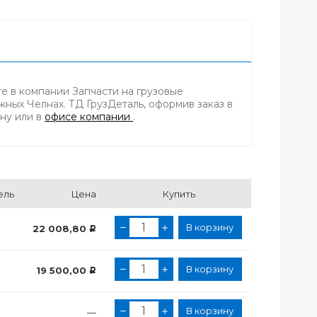
 в компании Запчасти на грузовые
ных Челнах. ТД ГрузДеталь, оформив заказ в
ону
или в
офисе компании
.
ель
Цена
Купить
В корзину
22 008,80
Р
В корзину
19 500,00
Р
В корзину
и
—