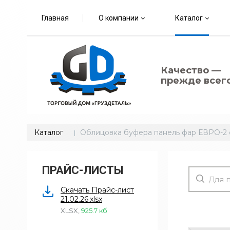
Главная
О компании
Каталог
Качество —
прежде всего
Каталог
Облицовка буфера панель фар ЕВРО-2
ПРАЙС-ЛИСТЫ
Скачать Прайс-лист
21.02.26.xlsx
XLSX
,
925.7 кб