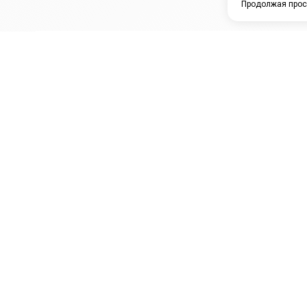
Продолжая прос
ЗАО "КАМРТИ"
ЕПК
К
ООО НПО
ПРАМО
Ура
"УНИВЕРСАЛ