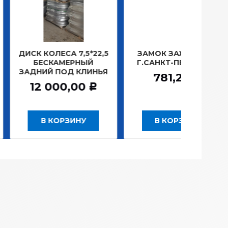
ОЛЕСА 7,5*22,5
ЗАМОК ЗАЖИГАНИЯ
ЛАМП
СКАМЕРНЫЙ
Г.САНКТ-ПЕТЕРБУРГ
ПЛА
Й ПОД КЛИНЬЯ
1
781,20
Р
000,00
Р
 КОРЗИНУ
В КОРЗИНУ
В