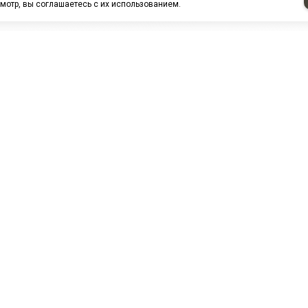
мотр, вы соглашаетесь с их использованием.
НАШИ ПАРТНЕРЫ
МЗ
Белтиз
ЭМИ г.Пенза
РОС
лАТИ
ООО "ЦТР"ТИМЕР"
ТД ГрузДеталь
Техн