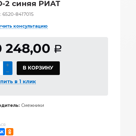
-2 синяя РИАТ
:
6520-8417015
учить консультацию
0 248,00
Р
В КОРЗИНУ
пить в 1 клик
дитель:
Смежники
СЯ: