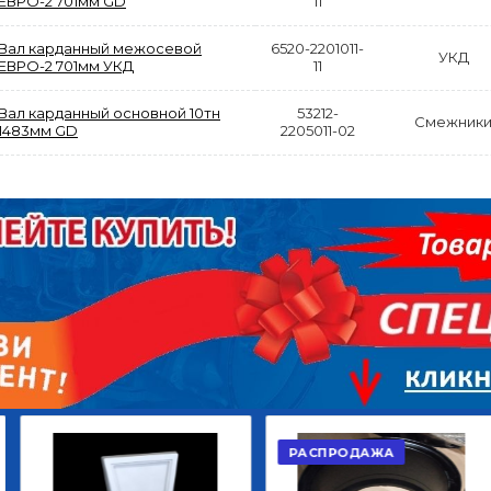
ЕВРО-2 701мм GD
11
Вал карданный межосевой
6520-2201011-
УКД
ЕВРО-2 701мм УКД
11
Вал карданный основной 10тн
53212-
Смежник
1483мм GD
2205011-02
АКЦИЯ
РАСПРОДАЖА
ЫЙ
ДИСК СЦЕПЛЕНИЯ
КРУГ ПОВОРОТНЫЙ
ОР
ВЕДОМЫЙ КЛАССИК
10*12ОТВ., Д.102*86
GD 5ШТ/КОР
Г.КАЗАНЬ
2 422,40
29 668,20
Р
Р
В КОРЗИНУ
В КОРЗИНУ
РАСПРОДАЖА
АКЦИЯ