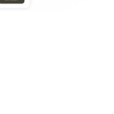
ТАР
ЭЛЕМЕНТ
Энергомаш
отрон
ДМР
ДЗВ