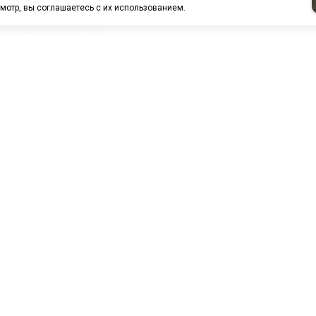
мотр, вы соглашаетесь с их использованием.
НАШИ ПАРТНЕРЫ
МЗ
Белтиз
ЭМИ г.Пенза
РОС
лАТИ
ООО "ЦТР"ТИМЕР"
ТД ГрузДеталь
Техн