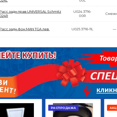
024L
00L
Расс.задн.прав.UNIVERSAL Schmitz
U024.3716-
Смежн
024R
00R
Расс.задн.фон.MAN TGA лев.
U025.3716-11L
—
АКЦИЯ
РАСПРОДАЖА
ЫЙ
ДИСК СЦЕПЛЕНИЯ
КРУГ ПОВОРОТНЫЙ
ОР
ВЕДОМЫЙ КЛАССИК
10*12ОТВ., Д.102*86
GD 5ШТ/КОР
Г.КАЗАНЬ
2 422,40
29 668,20
Р
Р
В КОРЗИНУ
В КОРЗИНУ
РАСПРОДАЖА
АКЦИЯ