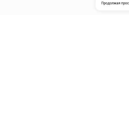
Продолжая прос
ЗАО "КАМРТИ"
ЕПК
К
ООО НПО
ПРАМО
Ура
"УНИВЕРСАЛ