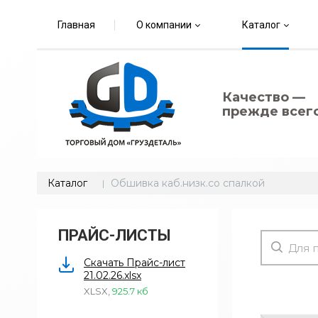
Главная
О компании
Каталог
Качество —
прежде всего
Каталог
Обшивка каб.низк.со спалкой
ПРАЙС-ЛИСТЫ
Скачать Прайс-лист
21.02.26.xlsx
XLSX
,
925.7 кб