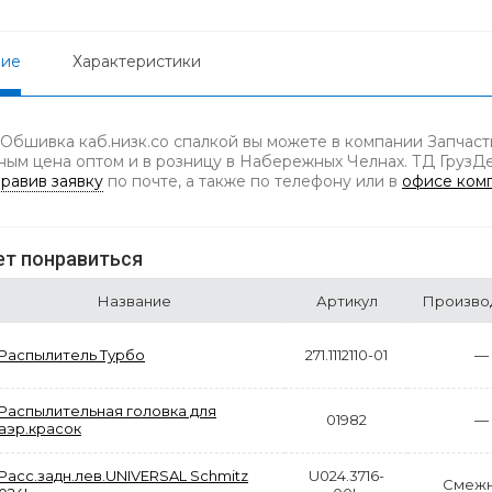
ние
Характеристики
 Обшивка каб.низк.со спалкой вы можете в компании Запчаст
ным цена оптом и в розницу в Набережных Челнах. ТД ГрузДет
равив заявку
по почте, а также по телефону
или в
офисе ком
т понравиться
Название
Артикул
Произво
Распылитель Турбо
271.1112110-01
—
Распылительная головка для
01982
—
аэр.красок
Расс.задн.лев.UNIVERSAL Schmitz
U024.3716-
Смежн