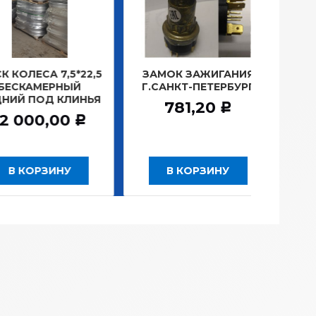
ЛЕСА 7,5*22,5
ЗАМОК ЗАЖИГАНИЯ
ЛАМПА
КАМЕРНЫЙ
Г.САНКТ-ПЕТЕРБУРГ
ПЛА
Й ПОД КЛИНЬЯ
1
781,20
Р
000,00
1
Р
 КОРЗИНУ
В КОРЗИНУ
В