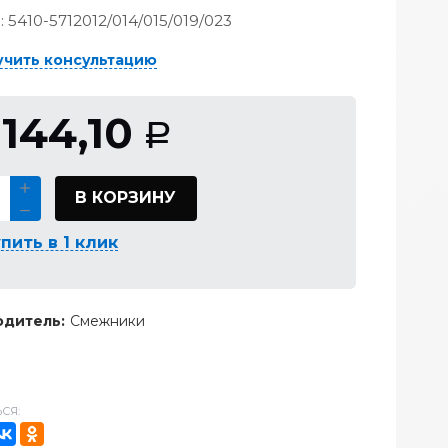
:
5410-5712012/014/015/019/023
учить консультацию
 144,10
Р
В КОРЗИНУ
пить в 1 клик
дитель:
Смежники
СЯ: