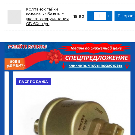
Колпачок гайки
колеса 33 белый с
В корзи
15,90
указат.откручивания
GD 60шт/уп
РАСПРОДАЖА