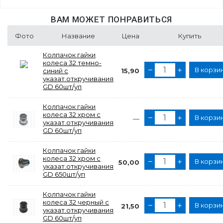
ВАМ МОЖЕТ ПОНРАВИТЬСЯ
Фото
Название
Цена
Купить
Колпачок гайки
колеса 32 темно-
В корзи
синий с
15,90
указат.откручивания
GD 60шт/уп
Колпачок гайки
колеса 32 хром с
В корзи
—
указат.откручивания
GD 60шт/уп
Колпачок гайки
колеса 32 хром с
В корзи
50,00
указат.откручивания
GD 650шт/уп
Колпачок гайки
колеса 32 черный с
В корзи
21,50
указат.откручивания
GD 60шт/уп