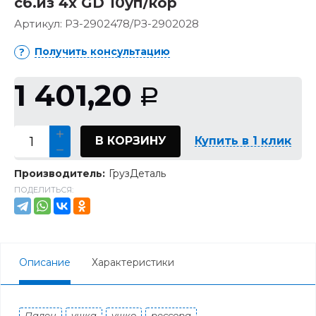
сб.из 4х GD 10уп/кор
Артикул:
РЗ-2902478/РЗ-2902028
Получить консультацию
1 401,20
Р
В КОРЗИНУ
Купить в 1 клик
Производитель:
ГрузДеталь
ПОДЕЛИТЬСЯ:
Описание
Характеристики
Палец
ушка
ушко
рессора