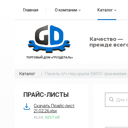
Главная
О компании
Каталог
Качество —
прежде всего
Каталог
Панель п/ч пер.крыла ЕВРО оранжевая 
ПРАЙС-ЛИСТЫ
Скачать Прайс-лист
21.02.26.xlsx
XLSX
,
925.7 кб