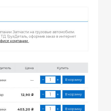
мпании Запчасти на грузовые автомобили.
 ТД ГрузДеталь, оформив заказ в интернет
фисе компании
.
дитель
Цена
Купить
В корзину
ики
—
В корзину
ар
12,90
Р
В корзину
ики
403,20
Р