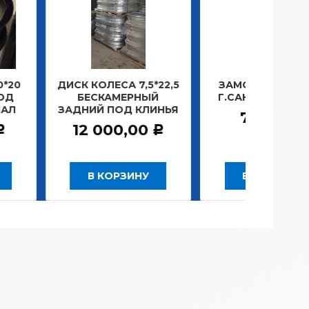
КОЛЕСА 7,5*22,5
ЗАМОК ЗАЖИГАНИЯ
ЛАМ
ЕСКАМЕРНЫЙ
Г.САНКТ-ПЕТЕРБУРГ
П
ИЙ ПОД КЛИНЬЯ
781,20
Р
2 000,00
Р
В КОРЗИНУ
В КОРЗИНУ