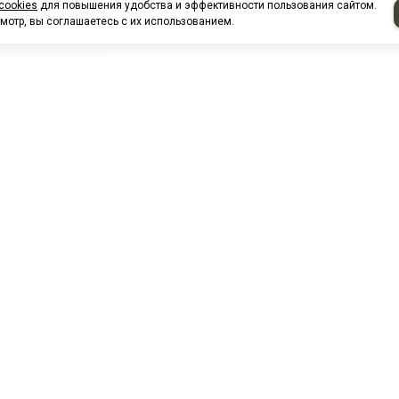
cookies
для повышения удобства и эффективности пользования сайтом.
мотр, вы соглашаетесь с их использованием.
НАШИ ПАРТНЕРЫ
МЗ
Белтиз
ЭМИ г.Пенза
РОС
лАТИ
ООО "ЦТР"ТИМЕР"
ТД ГрузДеталь
Техн