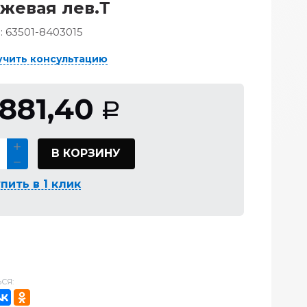
жевая лев.Т
:
63501-8403015
учить консультацию
 881,40
Р
В КОРЗИНУ
пить в 1 клик
СЯ: