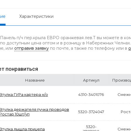
ние
Характеристики
 Панель п/ч пер.крыла ЕВРО оранжевая лев.Т вы можете в ко
 по доступным цена оптом и в розницу в Набережных Челнах.
не, или
отправив заявку
по почте, а также по телефону
или в
о
т понравиться
Название
Артикул
Произво
Втулка ГУРа картера н/о
4310-3401076
Смежн
Втулка держателя пучка проводов
5320-3724047
Рост
Ростар 10шт/уп
5320-
Втулка дышла прицепа
Смежн