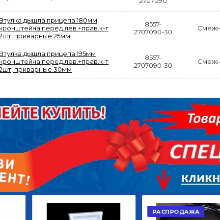
2707090
Втулка дышла прицепа 180мм
8557-
кронштейна перед.лев.+прав.к-т
Смежн
2707090-30
2шт, приварные 25мм
Втулка дышла прицепа 195мм
8557-
кронштейна перед.лев.+прав.к-т
Смежн
АКЦИЯ
2707090-30
2шт, приварные 30мм
РАСПРОДАЖА
ЫЙ
ДИСК СЦЕПЛЕНИЯ
КРУГ ПОВОРОТНЫЙ
ОР
ВЕДОМЫЙ КЛАССИК
10*12ОТВ., Д.102*86
GD 5ШТ/КОР
Г.КАЗАНЬ
2 422,40
29 668,20
Р
Р
В КОРЗИНУ
В КОРЗИНУ
РАСПРОДАЖА
АКЦИ