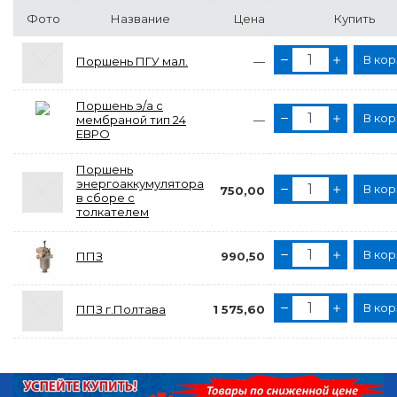
Фото
Название
Цена
Купить
В кор
Поршень ПГУ мал.
—
Поршень э/а с
В кор
мембраной тип 24
—
ЕВРО
Поршень
энергоаккумулятора
В кор
750,00
в сборе с
толкателем
В кор
ППЗ
990,50
В кор
ППЗ г.Полтава
1 575,60