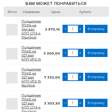
ВАМ МОЖЕТ ПОНРАВИТЬСЯ
Фото
Название
Цена
Купить
Подшипник
170314 на
В корзину
044 вал
2 973,10
КПП СПЗ-4
10шт/кор
Подшипник
170412 на
В корзину
3 200,00
027 вал
КПП VPZ-15
Подшипник
170412 на
В корзину
027 вал
7 332,00
КПП VPZ-15
6шт/кор
Подшипник
170412 на
В корзину
027 вал
3 303,30
КПП СПЗ-4
10шт/кор