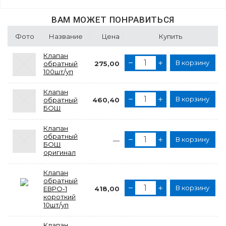
ВАМ МОЖЕТ ПОНРАВИТЬСЯ
Фото
Название
Цена
Купить
Клапан
В корзину
обратный
275,00
100шт/уп
Клапан
В корзину
обратный
460,40
БОШ
Клапан
обратный
В корзину
—
БОШ
оригинал
Клапан
обратный
В корзину
ЕВРО-1
418,00
короткий
10шт/уп
Клапан