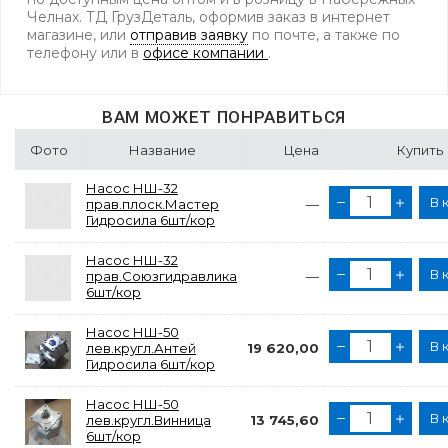
Челнах. ТД ГрузДеталь, оформив заказ в интернет
магазине, или
отправив заявку
по почте, а также по
телефону
или в
офисе компании
.
ВАМ МОЖЕТ ПОНРАВИТЬСЯ
Фото
Название
Цена
Купить
Насос НШ-32
В 
прав.плоск.Мастер
—
Гидросила 6шт/кор
Насос НШ-32
В 
прав.Союзгидравлика
—
6шт/кор
Насос НШ-50
В 
лев.кругл.Антей
19 620,00
Гидросила 6шт/кор
Насос НШ-50
В 
лев.кругл.Винница
13 745,60
6шт/кор