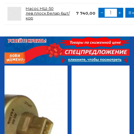
Насос НШ-50
В 
лев.плоск.Белар 6шт/
7 740,00
кор