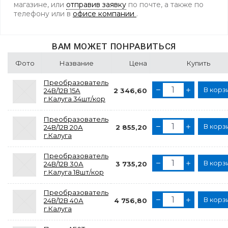
магазине, или
отправив заявку
по почте, а также по
телефону
или в
офисе компании
.
ВАМ МОЖЕТ ПОНРАВИТЬСЯ
Фото
Название
Цена
Купить
Преобразователь
В корз
24В/12В 15А
2 346,60
г.Калуга 34шт/кор
Преобразователь
В корз
24В/12В 20А
2 855,20
г.Калуга
Преобразователь
В корз
24В/12В 30А
3 735,20
г.Калуга 18шт/кор
Преобразователь
В корз
24В/12В 40А
4 756,80
г.Калуга