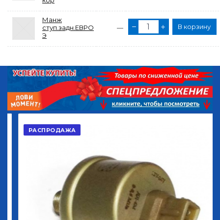
кор
Манж
В корзину
ступ.задн.ЕВРО
—
Э
РАСПРОДАЖА