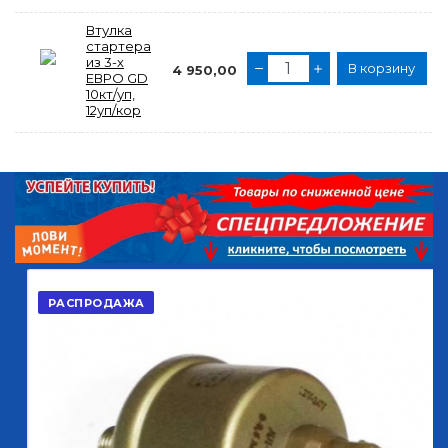
Втулка
стартера
из 3-х
В корзину
4 950,00
ЕВРО GD
10кт/уп,
12уп/кор
РАСПРОДАЖА