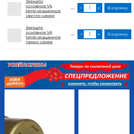
Зеркало
основное V6
В корзину
—
temp.крашенное
светло-синее
Зеркало
основное V6
В корзину
—
temp.крашенное
темно-синее