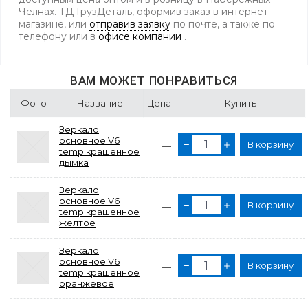
Челнах. ТД ГрузДеталь, оформив заказ в интернет
магазине, или
отправив заявку
по почте, а также по
телефону
или в
офисе компании
.
ВАМ МОЖЕТ ПОНРАВИТЬСЯ
Фото
Название
Цена
Купить
Зеркало
основное V6
В корзину
—
temp.крашенное
дымка
Зеркало
основное V6
В корзину
—
temp.крашенное
желтое
Зеркало
основное V6
В корзину
—
temp.крашенное
оранжевое