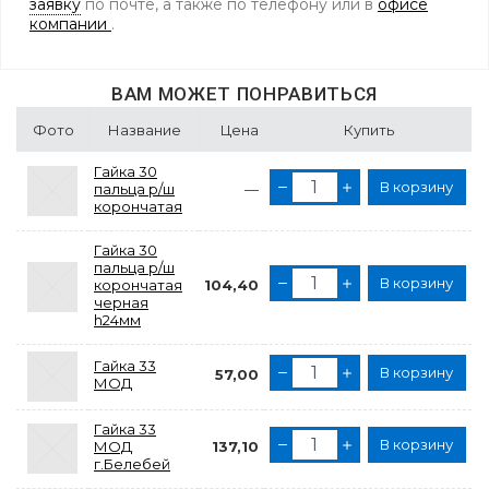
заявку
по почте, а также по телефону
или в
офисе
компании
.
ВАМ МОЖЕТ ПОНРАВИТЬСЯ
Фото
Название
Цена
Купить
Гайка 30
В корзину
пальца р/ш
—
корончатая
Гайка 30
пальца р/ш
В корзину
корончатая
104,40
черная
h24мм
Гайка 33
В корзину
57,00
МОД
Гайка 33
В корзину
МОД
137,10
г.Белебей