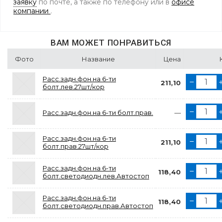
заявку
по почте, а также по телефону
или в
офисе
компании
.
ВАМ МОЖЕТ ПОНРАВИТЬСЯ
Фото
Название
Цена
Расс.задн.фон.на 6-ти
211,10
болт.лев.27шт/кор
Расс.задн.фон.на 6-ти болт.прав.
—
Расс.задн.фон.на 6-ти
211,10
болт.прав.27шт/кор
Расс.задн.фон.на 6-ти
118,40
болт.светодиодн.лев.Автостоп
Расс.задн.фон.на 6-ти
118,40
болт.светодиодн.прав.Автостоп