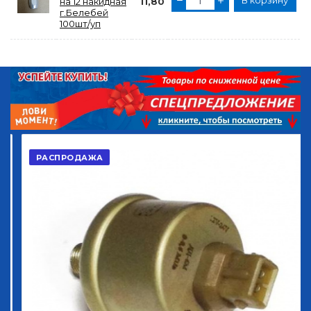
В корзину
на 12 накидная
11,80
г.Белебей
100шт/уп
РАСПРОДАЖА