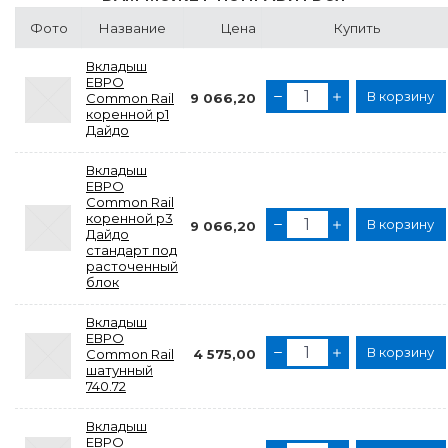
Фото
Название
Цена
Купить
Вкладыш
ЕВРО
В корзину
Common Rail
9 066,20
коренной р1
Дайдо
Вкладыш
ЕВРО
Common Rail
коренной р3
В корзину
9 066,20
Дайдо
стандарт под
расточенный
блок
Вкладыш
ЕВРО
В корзину
Common Rail
4 575,00
шатунный
740.72
Вкладыш
ЕВРО