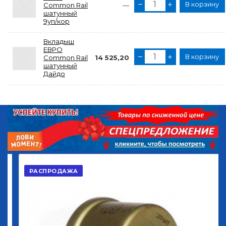
В корзину
Common Rail
—
шатунный
9уп/кор
Вкладыш
ЕВРО
В корзину
Common Rail
14 525,20
шатунный
Дайдо
РАСПРОДАЖА