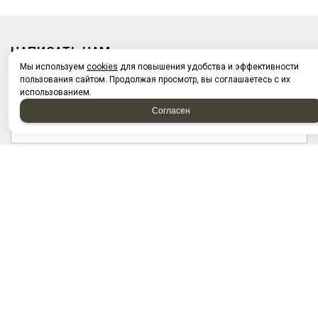
НАПИСАТЬ НАМ
Мы используем
cookies
для повышения удобства и эффективности
пользования сайтом. Продолжая просмотр, вы соглашаетесь с их
использованием.
Согласен
Отправляя форму, я соглашаюсь c
политикой
конфиденциальности
Отправляя форму, я даю согласие на
обработку
персональных данных