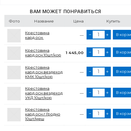
ВАМ МОЖЕТ ПОНРАВИТЬСЯ
Фото
Название
Цена
Купить
Крестовина
В корз
—
кард.осн.
Крестовина
В корз
1 445,00
кард.осн.10шт/кор
Крестовина
В корз
кард.осн.вездеход
—
КМК 10шт/кор
Крестовина
В корз
кард.осн.вездеход
—
УКД 10шт/кор
Крестовина
В корз
кард.осн.г.Гродно
—
10шт/меш